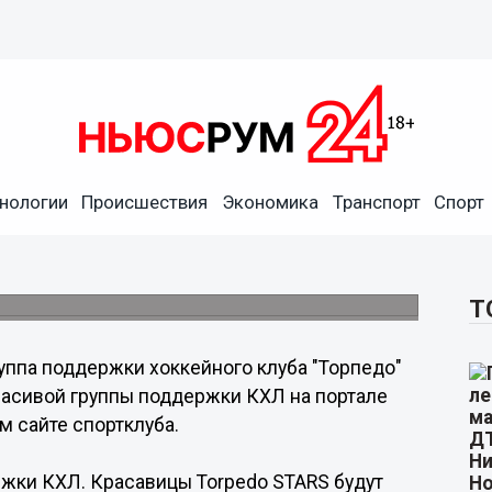
нологии
Происшествия
Экономика
Транспорт
Спорт
Торпедо" могут признать
группы поддержки КХЛ.
Т
уппа поддержки хоккейного клуба "Торпедо"
расивой группы поддержки КХЛ на портале
м сайте спортклуба.
жки КХЛ. Красавицы Torpedo STARS будут