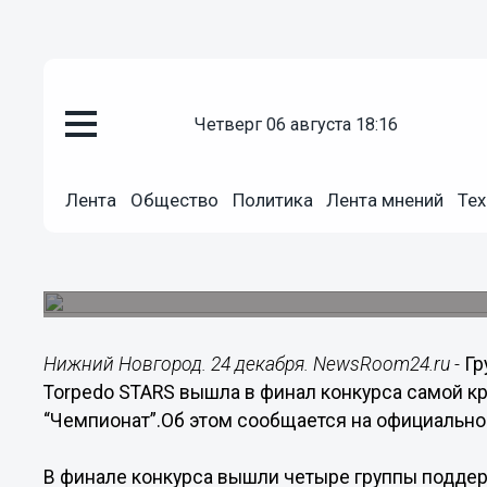
четверг 06 августа 18:16
Общество
24.12.2018
12:56
Лента
Общество
Политика
Лента мнений
Тех
Болельщиц группы поддержки "
самыми красивыми
Они вышли в финал конкурса самой красивой 
Нижний Новгород. 24 декабря. NewsRoom24.ru -
Гр
Torpedo STARS вышла в финал конкурса самой к
“Чемпионат”.Об этом сообщается на официально
В финале конкурса вышли четыре группы поддер