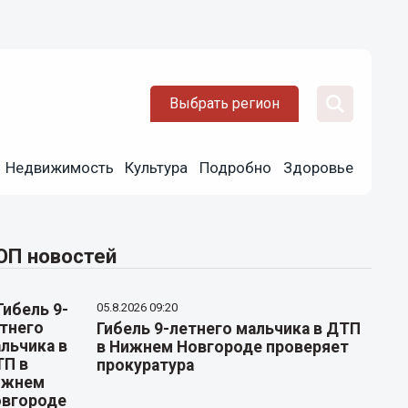
Выбрать регион
Недвижимость
Культура
Подробно
Здоровье
ОП новостей
05.8.2026 09:20
Гибель 9-летнего мальчика в ДТП
в Нижнем Новгороде проверяет
прокуратура