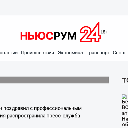
нологии
Происшествия
Экономика
Транспорт
Спорт
ов ФСБ с профессиональным
 безопасности.
Т
ин поздравил с профессиональным
ния распространила пресс-служба