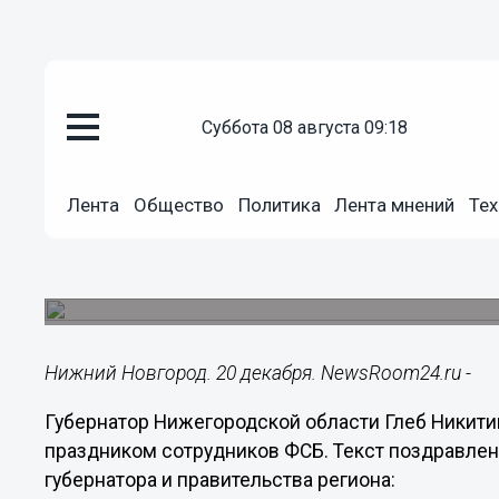
суббота 08 августа 09:18
Общество
20.12.2018
07:37
Лента
Общество
Политика
Лента мнений
Тех
Никитин поздравил сотрудник
праздником
Отдельное спасибо он сказал ветеранам органов
Нижний Новгород. 20 декабря. NewsRoom24.ru -
Губернатор Нижегородской области Глеб Никит
праздником сотрудников ФСБ. Текст поздравле
губернатора и правительства региона: