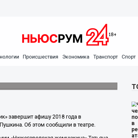
фишу 2018 года в
нологии
Происшествия
Экономика
Транспорт
Спорт
 балета
чера под великую музыку Петра Ильича
Т
ик» завершит афишу 2018 года в
 Пушкина. Об этом сообщили в театре.