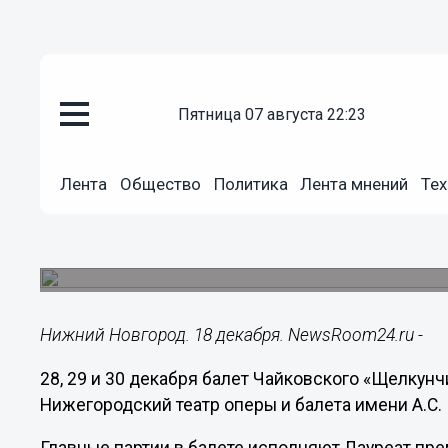
Общество
пятница 07 августа 22:23
18.12.2018
12:22
Балет «Щелкунчик» завершит а
Лента
Общество
Политика
Лента мнений
Тех
нижегородском театре оперы и
Театр приглашает провести предновогодние ве
Чайковского.
Нижний Новгород. 18 декабря. NewsRoom24.ru -
28, 29 и 30 декабря балет Чайковского «Щелкунч
Нижегородский театр оперы и балета имени А.С.