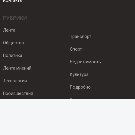
Контакты
РУБРИКИ
Лента
Транспорт
Общество
Спорт
Политика
Недвижимость
Лента мнений
Культура
Технологии
Подробно
Происшествия
Здоровье
Экономика
ПОДПИСКА
Подпишись на рассылку NEWSROOM24
и будь
в курсе новостей в своём городе: