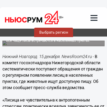
Общество
15.12.2018
10:08
Госохотнадзор рассказал
нижегородцам, что делать при
Выбрать регион
обнаружении лисы
Все чаще лисы встречаются в населенных пунктах.
Нижний Новгород. 15 декабря. NewsRoom24.ru -
В
комитет госохотнадзора Нижегородской области
систематически поступают обращения от граждан
о регулярном появлении лисиц в населенных
пунктах, где животные ищут доступную пищу. Об
этом сообщает пресс-служба ведомства.
«Лисица не чувствительна к антропогенным
стрессам, практически всеядна, зависимость ее от