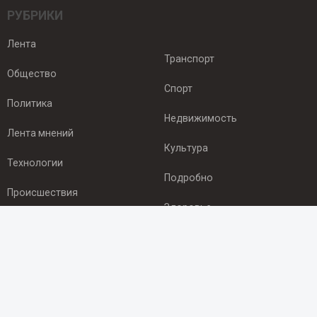
РУБРИКИ
Лента
Транспорт
Общество
Спорт
Политика
Недвижимость
Лента мнений
Культура
Технологии
Подробно
Происшествия
Здоровье
Экономика
ПОДПИСКА
Подпишись на рассылку NEWSROOM24
и будь
в курсе новостей в своём городе: