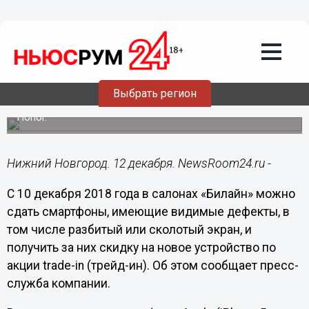
12.12.2018
13:25
Поврежденные устройства теперь
можно сдать в трейд-ин в салонах
Билайн
Выбрать регион
В акции участвуют смартфоны Apple (iPhone 5 и новее) и
некоторые модели Samsung, а также LG, Sony, Huawei и
Honor.
Нижний Новгород. 12 декабря. NewsRoom24.ru -
С 10 декабря 2018 года в салонах «Билайн» можно
сдать смартфоны, имеющие видимые дефекты, в
том числе разбитый или сколотый экран, и
получить за них скидку на новое устройство по
акции trade-in (трейд-ин). Об этом сообщает пресс-
служба компании.