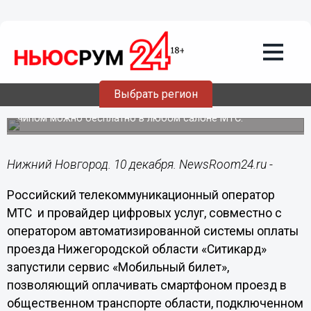
Общество
10.12.2018
14:21
МТС и «Ситикард» запустили единый
сервис для бесконтактной оплаты
проезда в нижегородском транспорте
Выбрать регион
Обменять обычную SIM-карту МТС на SIM-карту с NFC-
чипом можно бесплатно в любом салоне МТС.
Нижний Новгород. 10 декабря. NewsRoom24.ru -
Российский телекоммуникационный оператор
МТС и провайдер цифровых услуг, совместно с
оператором автоматизированной системы оплаты
проезда Нижегородской области «Ситикард»
запустили сервис «Мобильный билет»,
позволяющий оплачивать смартфоном проезд в
общественном транспорте области, подключенном