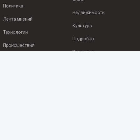
Политика
Недвижимость
Лента мнений
Культура
Технологии
Подробно
Происшествия
Здоровье
Экономика
ПОДПИСКА
Подпишись на рассылку NEWSROOM24
и будь
в курсе новостей в своём городе:
Подписаться
© 2012 - 2025 ООО "Ньюсрум" (ИА Newsroom24 (Ньюсрум24).