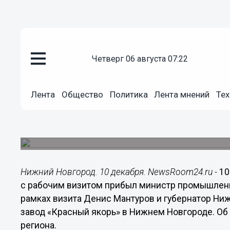
четверг 06 августа 07:22
Общество
10.12.2018
14:17
Лента
Общество
Политика
Лента мнений
Тех
Глеб Никитин и Денис Мантуро
якорь» в Нижнем Новгороде
Начался рабочий визит в регион министра пром
Нижний Новгород. 10 декабря. NewsRoom24.ru -
10
с рабочим визитом прибыл министр промышленн
рамках визита Денис Мантуров и губернатор Ни
завод «Красный якорь» в Нижнем Новгороде. Об
региона.