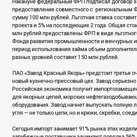
Накануне федеральный ФРП подписал договор з
предоставление совместного с региональным 
сумму 100 млн рублей. Льготная ставка составит
проекта и 5% на последующие 2 года. Общая стои
млн рублей предоставлены ФРП в виде льготного 
Фонда развития промышленности и венчурных и
период использования займа объем дополнител
разных уровней составит 150 млн рублей.
ПАО «Завод Красный Якорь» предстоит третья о
новый кузнечно-прессовый цех. Завод серьезно
Российская экономика получит импортозамещен
для якорных цепей, морских нефтегазодобываю
оборудования. Завод начнет выпускать полную 
угля — не только цепи, но и крюки, скребки, со
Сегодня импорт занимает 91% рынка этих издел
зарубежные поставщики занимают порядка 56% 