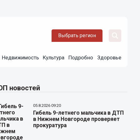
Выбрать регион
Недвижимость
Культура
Подробно
Здоровье
ОП новостей
05.8.2026 09:20
Гибель 9-летнего мальчика в ДТП
в Нижнем Новгороде проверяет
прокуратура