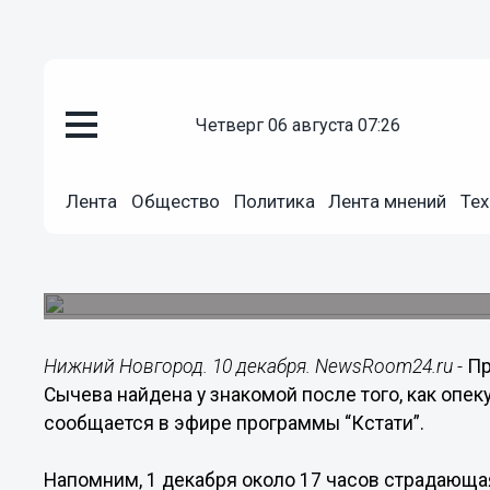
четверг 06 августа 07:26
Общество
Лента
Общество
Политика
Лента мнений
Тех
10.12.2018
13:22
Пропавшую Ирину Сычеву выгн
Женщина забрала все деньги, которые начислял
Нижний Новгород. 10 декабря. NewsRoom24.ru -
Пр
Сычева найдена у знакомой после того, как опек
сообщается в эфире программы “Кстати”.
Напомним, 1 декабря около 17 часов страдающа