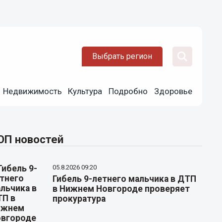
Выбрать регион
Недвижимость
Культура
Подробно
Здоровье
ОП новостей
05.8.2026 09:20
Гибель 9-летнего мальчика в ДТП
в Нижнем Новгороде проверяет
прокуратура