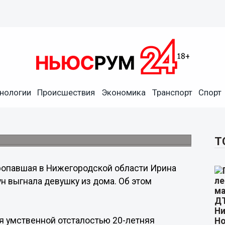
нологии
Происшествия
Экономика
Транспорт
Спорт
ала из дома опекун
ись сироте государством.
Т
опавшая в Нижегородской области Ирина
ун выгнала девушку из дома. Об этом
я умственной отсталостью 20-летняя