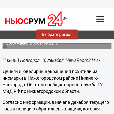
Общество
10.12.2018
10:08
Деньги и ювелирные украшения
похищены из иномарки в
Выбрать регион
Нижегородском районе
Возбуждено уголовное дело.
Нижний Новгород. 10 декабря. NewsRoom24.ru -
Деньги и ювелирные украшения похитили из
иномарки в Нижегородском районе Нижнего
Новгорода. Об этом сообщает пресс-служба ГУ
МВД РФ по Нижегородской области.
Согласно информации, в начале декабря текущего
года в полицию обратилась женщина, которая