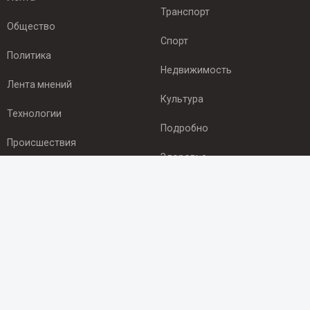
Транспорт
Общество
Спорт
Политика
Недвижимость
Лента мнений
Культура
Технологии
Подробно
Происшествия
Здоровье
Экономика
ПОДПИСКА
Подпишись на рассылку NEWSROOM24
и будь
в курсе новостей в своём городе:
Подписаться