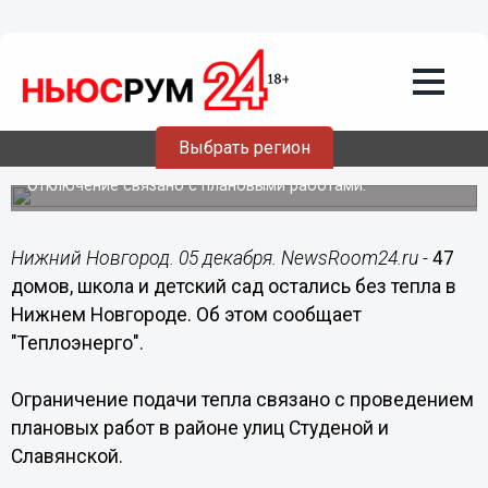
Общество
05.12.2018
16:38
47 домов, школа и детсад остались без
Выбрать регион
тепла в Нижнем Новгороде
Отключение связано с плановыми работами.
Нижний Новгород. 05 декабря. NewsRoom24.ru -
47
домов, школа и детский сад остались без тепла в
Нижнем Новгороде. Об этом сообщает
"Теплоэнерго".
Ограничение подачи тепла связано с проведением
плановых работ в районе улиц Студеной и
Славянской.