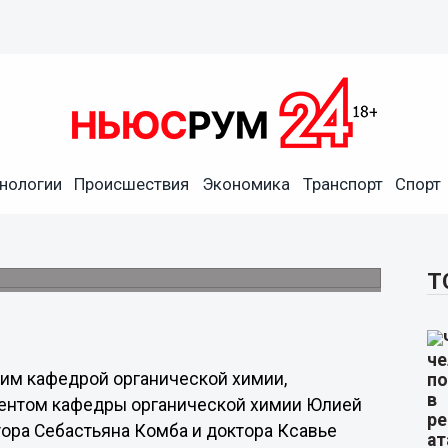
нологии
Происшествия
Экономика
Транспорт
Спорт
нижегородских ученых
цузскими коллегами нашли молекулы,
ей.
Т
им кафедрой органической химии,
ентом кафедры органической химии Юлией
тора Себастьяна Комба и доктора Ксавье