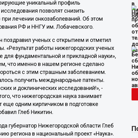
трирующие уникальный профиль
и исследования позволят снизить
 при лечении онкозаболеваний. Об этом
вания РФ и ННГУ им. Лобачевского.
н поздравил ученых с открытием и отметил
ы. «Результат работы нижегородских ученых
е для фундаментальной и прикладной науки»,
ем, что именно в нашем регионе сделано
бороться с этим страшным заболеванием.
далось получить международные патенты.
ких и доклинических исследований!», -
того, что нижегородская наука занимает
ет еще одним кирпичиком в подготовке
обавил Глеб Никитин.
года губернатор Нижегородской области Глеб
П
ию региона в национальный проект «Наука».