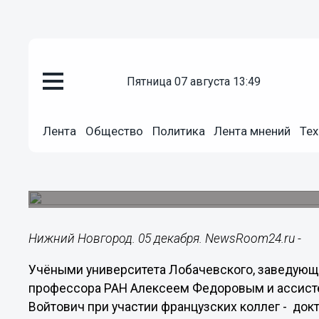
пятница 07 августа 13:49
Общество
05.12.2018
15:26
Лента
Общество
Политика
Лента мнений
Тех
Глеб Никитин отметил работу 
Учёные ННГУ им. Лобачевского вместе с фран
позволяющие эффективно бороться с онкологи
Нижний Новгород. 05 декабря. NewsRoom24.ru -
Учёными университета Лобачевского, заведующ
профессора РАН Алексеем Федоровым и ассист
Войтович при участии французских коллег - док