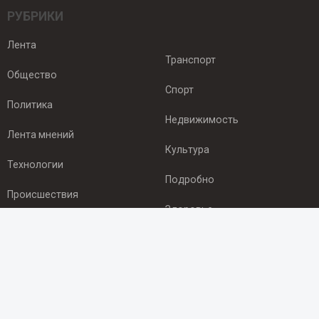
РУБРИКИ
Лента
Транспорт
Общество
Спорт
Политика
Недвижимость
Лента мнений
Культура
Технологии
Подробно
Происшествия
Здоровье
Экономика
ПОДПИСКА
Подпишись на рассылку NEWSROOM24
и будь
в курсе новостей в своём городе: