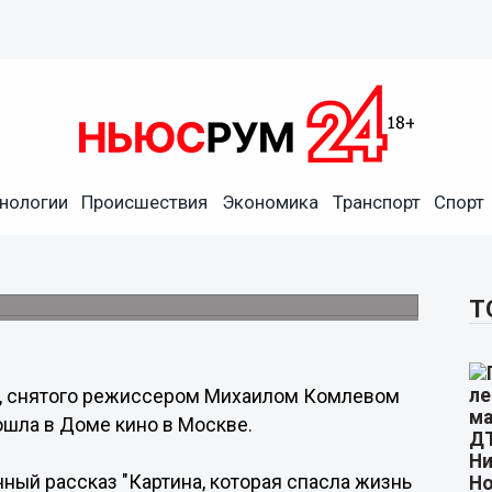
нологии
Происшествия
Экономика
Транспорт
Спорт
тый по рассказу
 и другие знаменитости.
Т
", снятого режиссером Михаилом Комлевом
ошла в Доме кино в Москве.
чный рассказ "Картина, которая спасла жизнь