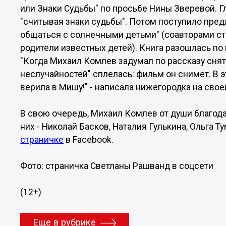
или Знаки Судьбы" по просьбе Нины Зверевой. Г
"считывая знаки судьбы". Потом поступило пред
общаться с солнечными детьми" (соавторами ст
родители известных детей). Книга разошлась по 
"Когда Михаил Комлев задумал по рассказу снять
неслучайностей" сплелась: фильм он снимет. В э
верила в Мишу!" - написала нижегородка на сво
В свою очередь, Михаил Комлев от души благода
них - Николай Басков, Наталия Гулькина, Ольга Т
страничке
в Facebook.
Фото: страничка Светланы Рашванд в соцсети
(12+)
Еще в рубрике