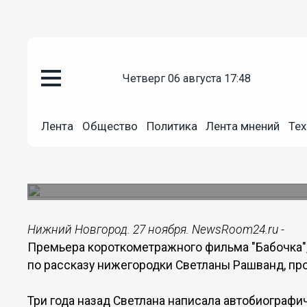
четверг 06 августа 17:48
Общество
27.11.2018
08:30
Лента
Общество
Политика
Лента мнений
Тех
В Москве показали фильм, сня
нижегородки
На премьеру пришли Николай Басков, Катя Лель
Нижний Новгород. 27 ноября. NewsRoom24.ru -
Премьера короткометражного фильма "Бабочка
по рассказу нижегородки Светланы Рашванд, пр
Три года назад Светлана написала автобиографи