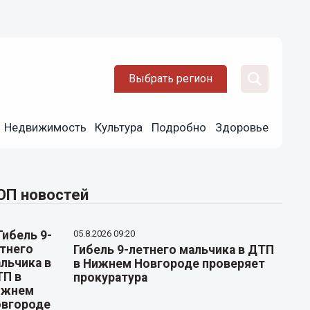
Выбрать регион
Недвижимость
Культура
Подробно
Здоровье
ОП новостей
05.8.2026 09:20
Гибель 9-летнего мальчика в ДТП
в Нижнем Новгороде проверяет
прокуратура