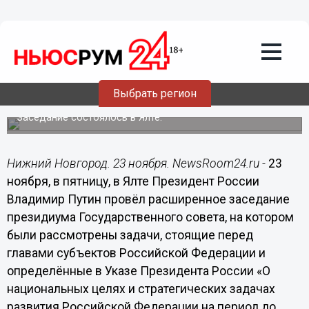
Общество
23.11.2018
18:59
Глеб Никитин принял участие в
расширенном заседании президиума
Выбрать регион
Госсовета РФ
Заседание состоялось в Ялте.
Нижний Новгород. 23 ноября. NewsRoom24.ru -
23
ноября, в пятницу, в Ялте Президент России
Владимир Путин провёл расширенное заседание
президиума Государственного совета, на котором
были рассмотрены задачи, стоящие перед
главами субъектов Российской Федерации и
определённые в Указе Президента России «О
национальных целях и стратегических задачах
развития Российской Федерации на период до