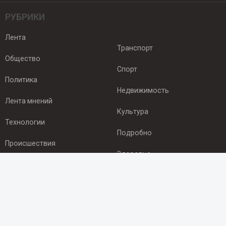
РУБРИКИ
Лента
Транспорт
Общество
Спорт
Политика
Недвижимость
Лента мнений
Культура
Технологии
Подробно
Происшествия
Здоровье
Экономика
ПОДПИСКА
Подпишись на рассылку NEWSROOM24
и будь
в курсе новостей в своём городе: