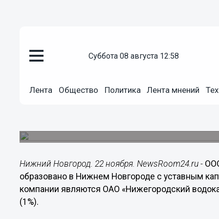
суббота 08 августа 12:58
Общество
22.11.2018
00:01
Лента
Общество
Политика
Лента мнений
Тех
«Нижегородский водоканал» со
системы ливневой канализаци
Компанию назвали «Городские инженерные си
Нижний Новгород. 22 ноября. NewsRoom24.ru -
ОО
образовано в Нижнем Новгороде с уставным ка
компании являются ОАО «Нижегородский водока
(1%).