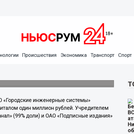
нологии
Происшествия
Экономика
Транспорт
Спорт
здал «дочку» для развития
и
стемы».
Т
О «Городские инженерные системы»
питалом один миллион рублей. Учредителем
нал» (99% доли) и ОАО «Подписные издания»