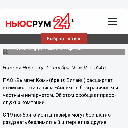
21.11.2018
13:18
Клиенты тарифа «Анлим» могут
делиться безлимитным интернетом с
другими устройствами
По данным внутренней аналитики Билайн, в среднем
Выбрать регион
объем потребляемого трафика у пользователей тарифа
«Анлим» в 3 раза выше, чем у активных пользователей
смартфонов других пакетных тарифов.
Нижний Новгород. 21 ноября. NewsRoom24.ru -
ПАО «ВымпелКом» (бренд Билайн) расширяет
возможности тарифа «Анлим» с безграничным и
честным интернетом. Об этом сообщает пресс-
служба компании.
C 19 ноября клиенты тарифа могут бесплатно
раздавать безлимитный интернет на другие