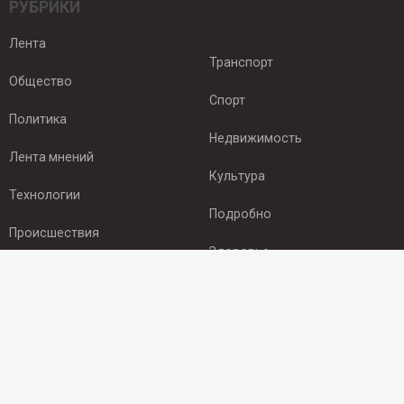
РУБРИКИ
Лента
Транспорт
Общество
Спорт
Политика
Недвижимость
Лента мнений
Культура
Технологии
Подробно
Происшествия
Здоровье
Экономика
ПОДПИСКА
Подпишись на рассылку NEWSROOM24
и будь
в курсе новостей в своём городе: