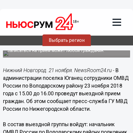
Общество
21.11.2018
17:22
Володарские полицейские проведут
Выбрать регион
выездной прием граждан
Записаться на прием может любой гражданин.
Нижний Новгород. 21 ноября. NewsRoom24.ru -
В
администрации поселка Юганец сотрудники ОМВД
России по Володарскому району 23 ноября 2018
года с 15.00 до 16.00 проведут выездной прием
граждан. Об этом сообщает пресс-служба ГУ МВД
России по Нижегородской области.
В состав выездной группы войдут: начальник
ОМВД России по Володарскому району полковник