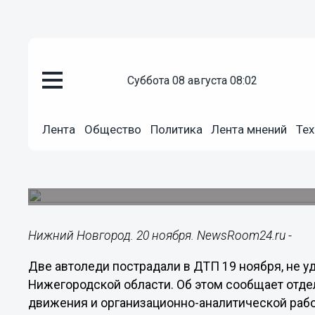
суббота 08 августа 08:02
Общество
20.11.2018
15:44
Лента
Общество
Политика
Лента мнений
Тех
Две автоледи пострадали в ДТ
на дороге в Нижегородской об
Дорожно-транспортные происшествия произош
Нижний Новгород. 20 ноября. NewsRoom24.ru -
Две автоледи пострадали в ДТП 19 ноября, не у
Нижегородской области. Об этом сообщает отде
движения и организационно-аналитической раб