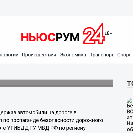
нологии
Происшествия
Экономика
Транспорт
Спорт
П, не удержав автомобили
ласти
ли 19 ноября.
Т
держав автомобили на дороге в
л по пропаганде безопасности дорожного
оте УГИБДД ГУ МВД РФ по региону.