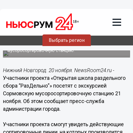
20.11.2018
15:30
Участникам проекта “РазДельно”
покажут, как в Нижнем сортируется
мусор
Выбрать регион
Участники проекта «Открытая школа раздельного сбора
“РазДельно”» посетят с экскурсией Сормовскую
мусоросортировочную станцию.
Нижний Новгород. 20 ноября. NewsRoom24.ru -
Участники проекта «Открытая школа раздельного
сбора “РазДельно”» посетят с экскурсией
Сормовскую мусоросортировочную станцию 21
ноября. Об этом сообщает пресс-служба
администрации города.
Участники проекта смогут увидеть действующие
сортировочные линии, на которых производится