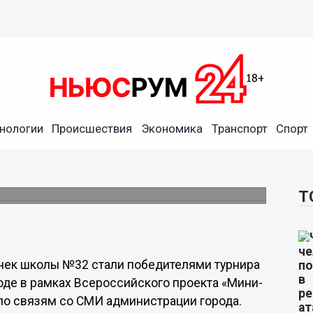
нологии
Происшествия
Экономика
Транспорт
Спорт
и победителями турнира по
роде
 проекта «Мини-футбол в школу».
Т
чек школы №32 стали победителями турнира
де в рамках Всероссийского проекта «Мини-
 по связям со СМИ администрации города.