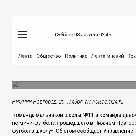
суббота 08 августа 03:45
Общество
20.11.2018
12:46
Лента
Общество
Политика
Лента мнений
Тех
Команды школ №№11 и 32 стал
мини-футболу в Нижнем Новго
Соревнования прошли в рамках Всероссийского
Нижний Новгород. 20 ноября. NewsRoom24.ru -
Команда мальчиков школы №11 и команда дево
по мини-футболу, прошедшего в Нижнем Новгоро
футбол в школу». Об этом сообщает Управление