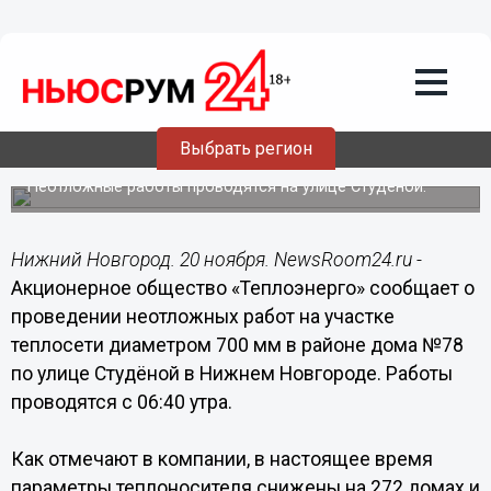
Общество
20.11.2018
09:53
Теплоэнерго устраняет прорыв
Выбрать регион
теплотрассы в Нижнем Новгороде
Неотложные работы проводятся на улице Студеной.
Нижний Новгород. 20 ноября. NewsRoom24.ru -
Акционерное общество «Теплоэнерго» сообщает о
проведении неотложных работ на участке
теплосети диаметром 700 мм в районе дома №78
по улице Студёной в Нижнем Новгороде. Работы
проводятся с 06:40 утра.
Как отмечают в компании, в настоящее время
параметры теплоносителя снижены на 272 домах и