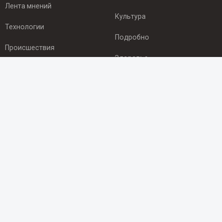
Лента мнений
Культура
Технологии
Подробно
Происшествия
Здоровье
Экономика
ПОДПИСКА
Подпишись на рассылку NEWSROOM24
и будь
в курсе новостей в своём городе:
Подписаться
© 2012 - 2025 ООО "Ньюсрум" (ИА Newsroom24 (Ньюсрум24).
Учредитель — ООО "Ньюсрум"
Свидетельство о регистрации СМИ ИА № ФС 77 - 45920 от 22.07.2011г.
выдано Федеральной службой по надзору в сфере связи,
информационных технологий и массовый коммуникаций.