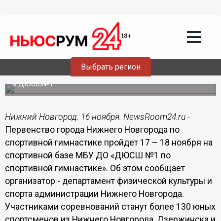
Общество
16.11.2018
18:04
130 юных спортсменов примут участие
в первенстве города по спортивной
гимнастике
Выбрать регион
Первенство Нижнего Новгорода состоится 17-18 ноября
в ДЮСШ№1.
Нижний Новгород. 16 ноября. NewsRoom24.ru -
Первенство города Нижнего Новгорода по
спортивной гимнастике пройдет 17 – 18 ноября на
спортивной базе МБУ ДО «ДЮСШ №1 по
спортивной гимнастике». Об этом сообщает
организатор - департамент физической культуры и
спорта администрации Нижнего Новгорода.
Участниками соревнований станут более 130 юных
спортсменов из Нижнего Новгорода, Дзержинска и