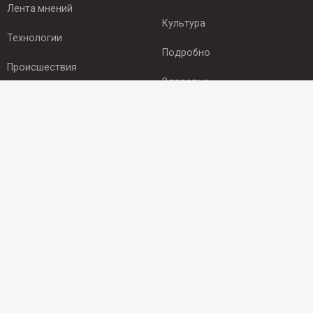
Лента мнений
Культура
Технологии
Подробно
Происшествия
Здоровье
Экономика
ПОДПИСКА
Подпишись на рассылку NEWSROOM24
и будь
в курсе новостей в своём городе:
Подписаться
© 2012 - 2025 ООО "Ньюсрум" (ИА Newsroom24 (Ньюсрум24).
Учредитель — ООО "Ньюсрум"
Свидетельство о регистрации СМИ ИА № ФС 77 - 45920 от 22.07.2011г.
выдано Федеральной службой по надзору в сфере связи,
информационных технологий и массовый коммуникаций.