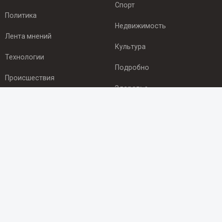
Спорт
Политика
Недвижимость
Лента мнений
Культура
Технологии
Подробно
Происшествия
Здоровье
Экономика
ПОДПИСКА
Подпишись на рассылку NEWSROOM24
и будь
в курсе новостей в своём городе:
Подписаться
© 2012 - 2025 ООО "Ньюсрум" (ИА Newsroom24 (Ньюсрум24).