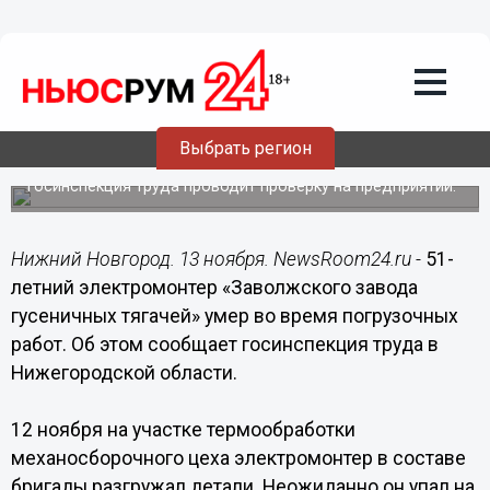
Общество
13.11.2018
14:11
51-летний электромонтер
«Заволжского завода гусеничных
тягачей» умер во время погрузочных
Выбрать регион
работ
Госинспекция труда проводит проверку на предприятии.
Нижний Новгород. 13 ноября. NewsRoom24.ru -
51-
летний электромонтер «Заволжского завода
гусеничных тягачей» умер во время погрузочных
работ. Об этом сообщает госинспекция труда в
Нижегородской области.
12 ноября на участке термообработки
механосборочного цеха электромонтер в составе
бригады разгружал детали. Неожиданно он упал на