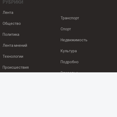
РУБРИКИ
Лента
Транспорт
Общество
Спорт
Политика
Недвижимость
Лента мнений
Культура
Технологии
Подробно
Происшествия
Здоровье
Экономика
ПОДПИСКА
Подпишись на рассылку NEWSROOM24
и будь
в курсе новостей в своём городе: