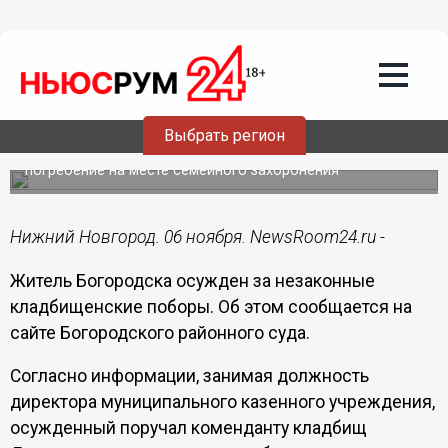
Общество
06.11.2018
16:31
Нижегородец осужден за незаконные
кладбищенские поборы
Выбрать регион
Он требовал родственников умерших платить за
погребение на месте семейного захоронения
Нижний Новгород. 06 ноября. NewsRoom24.ru -
Житель Богородска осужден за незаконные
кладбищенские поборы. Об этом сообщается на
сайте Богородского районного суда.
Согласно информации, занимая должность
директора муниципального казенного учреждения,
осужденный поручал коменданту кладбищ