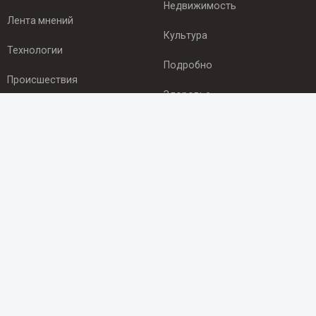
Недвижимость
Лента мнений
Культура
Технологии
Подробно
Происшествия
Здоровье
Экономика
ПОДПИСКА
Подпишись на рассылку NEWSROOM24
и будь
в курсе новостей в своём городе:
Подписаться
© 2012 - 2025 ООО "Ньюсрум" (ИА Newsroom24 (Ньюсрум24).
Учредитель — ООО "Ньюсрум"
Свидетельство о регистрации СМИ ИА № ФС 77 - 45920 от 22.07.2011г.
выдано Федеральной службой по надзору в сфере связи,