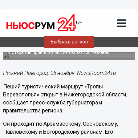
Общество
06.11.2018
11:44
Новый туристский маршрут открыт в
Выбрать регион
Нижегородской области
В открытии приняли участие около 300 человек.
Нижний Новгород. 06 ноября. NewsRoom24.ru -
Пеший туристический маршрут «Тропы
Березополья» открыт в Нижегородской области,
сообщает пресс-служба губернатора и
правительства региона.
Он проходит по Арзамасскому, Сосновскому,
Павловскому и Богородскому районам. Его