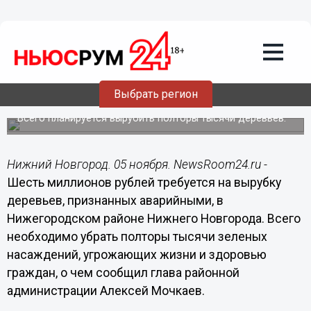
Общество
05.11.2018
21:27
6 млн рублей требуется на вырубку
Выбрать регион
деревьев в Нижегородском районе
Всего планируется вырубить полторы тысячи деревьев.
Нижний Новгород. 05 ноября. NewsRoom24.ru -
Шесть миллионов рублей требуется на вырубку
деревьев, признанных аварийными, в
Нижегородском районе Нижнего Новгорода. Всего
необходимо убрать полторы тысячи зеленых
насаждений, угрожающих жизни и здоровью
граждан, о чем сообщил глава районной
администрации Алексей Мочкаев.