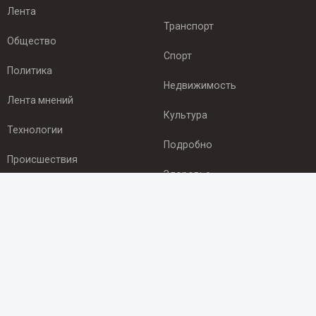
Лента
Транспорт
Общество
Спорт
Политика
Недвижимость
Лента мнений
Культура
Технологии
Подробно
Происшествия
Здоровье
Экономика
ПОДПИСКА
Подпишись на рассылку NEWSROOM24
и будь
в курсе новостей в своём городе:
Подписаться