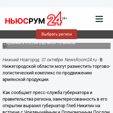
31.10.2018
20:44
Комплекс по продвижению армянской
продукции могут открыть в
Нижегородской области
Выбрать регион
В Нижегородском кремле.состоялась встреча Глеба
Никитина с Чрезвычайным и Полномочным Послом
Армении в России Варганом Тоганяном.
Нижний Новгород. 31 октября. NewsRoom24.ru -
В
Нижегородской области могут разместить торгово-
логистический комплекс по продвижению
армянской продукции.
Как сообщает пресс-служба губернатора и
правительства региона, заинтересованность в его
открытии выразил губернатор Глеб Никитин на
встрече с Чрезвычайным и Полномочным Послом