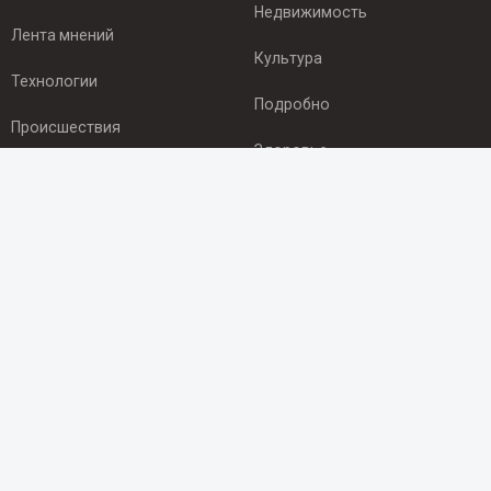
Недвижимость
Лента мнений
Культура
Технологии
Подробно
Происшествия
Здоровье
Экономика
ПОДПИСКА
Подпишись на рассылку NEWSROOM24
и будь
в курсе новостей в своём городе:
Подписаться
© 2012 - 2025 ООО "Ньюсрум" (ИА Newsroom24 (Ньюсрум24).
Учредитель — ООО "Ньюсрум"
Свидетельство о регистрации СМИ ИА № ФС 77 - 45920 от 22.07.2011г.