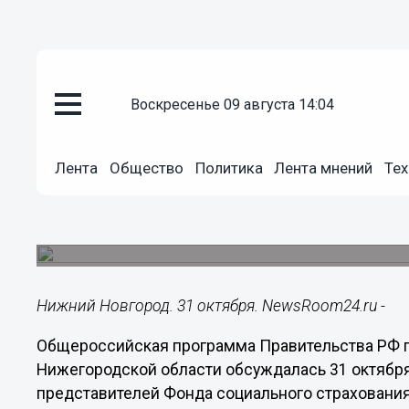
Общество
воскресенье 09 августа 14:04
31.10.2018
13:45
Электронные больничные не с
Лента
Общество
Политика
Лента мнений
Тех
нижегородцев
Внедряемая программа успела устареть, а пацие
новшеству.
Нижний Новгород. 31 октября. NewsRoom24.ru -
Общероссийская программа Правительства РФ 
Нижегородской области обсуждалась 31 октября
представителей Фонда социального страхования