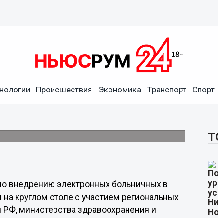
лишком популярны у
нологии
Происшествия
Экономика
Транспорт
Спорт
нты и работодатели пока не готовы к
Т
по внедрению электронных больничных в
 на круглом столе с участием региональных
 РФ, министерства здравоохранения и