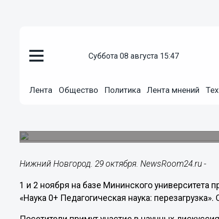
суббота 08 августа 15:47
Общество
29.10.2018
17:27
Лента
Общество
Политика
Лента мнений
Тех
В Мининском университете про
фестиваль науки
Фестиваль проводится для популяризации наук
Нижний Новгород. 29 октября. NewsRoom24.ru -
1 и 2 ноября на базе Мининского университета 
«Наука 0+ Педагогическая наука: перезагрузка». 