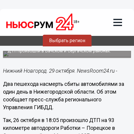
Общество
29.10.2018
11:31
Два пешехода насмерть сбиты
автомобилями за один день в
Выбрать регион
Нижегородской области
ДТП произошли в Вачском и Сергачском районах.
Нижний Новгород. 29 октября. NewsRoom24.ru -
Два пешехода насмерть сбиты автомобилями за
один день в Нижегородской области. Об этом
сообщает пресс-служба регионального
Управления ГИБДД.
Так, 26 октября в 18:05 произошло ДТП на 93
километре автодороги Работки – Порецкое в