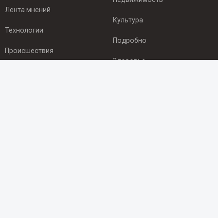
Лента мнений
Культура
Технологии
Подробно
Происшествия
Здоровье
Экономика
ПОДПИСКА
Подпишись на рассылку NEWSROOM24
и будь
в курсе новостей в своём городе:
Подписаться
© 2012 - 2025 ООО "Ньюсрум" (ИА Newsroom24 (Ньюсрум24).
Учредитель — ООО "Ньюсрум"
Свидетельство о регистрации СМИ ИА № ФС 77 - 45920 от 22.07.2011г.
выдано Федеральной службой по надзору в сфере связи,