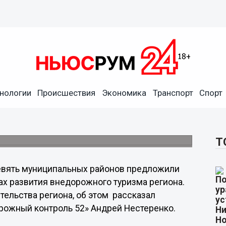
евяти районах
нологии
Происшествия
Экономика
Транспорт
Спорт
иант туристического каталога
ссионалов джиперского спорта и туризма.
Т
вять муниципальных районов предложили
х развития внедорожного туризма региона.
тельства региона, об этом рассказал
рожный контроль 52» Андрей Нестеренко.