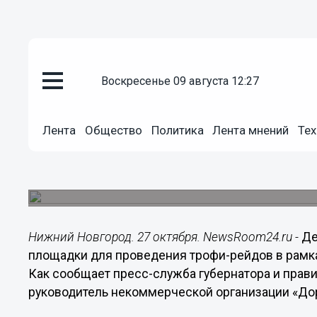
Общество
воскресенье 09 августа 12:27
27.10.2018
10:32
Трофи-рейды могут пройти в д
Лента
Общество
Политика
Лента мнений
Тех
Нижегородской области
К декабрю может быть представлен первый вар
Нижегородской области для любителей и профе
Нижний Новгород. 27 октября. NewsRoom24.ru -
Де
площадки для проведения трофи-рейдов в рамка
Как сообщает пресс-служба губернатора и прави
руководитель некоммерческой организации «До