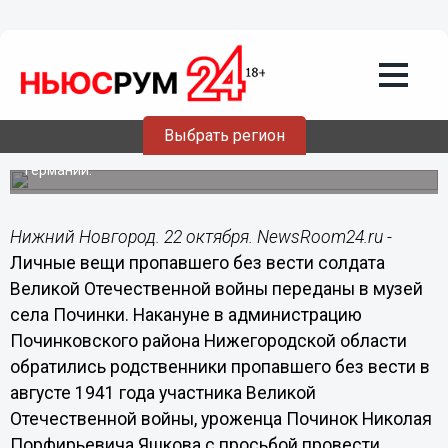
Общество
22.10.2018
19:36
Личные вещи пропавшего без вести
солдата переданы в музей села
Починки
Выбрать регион
Реликвии воина Великой Отечественной были найдены в
Германии.
Нижний Новгород. 22 октября. NewsRoom24.ru -
Личные вещи пропавшего без вести солдата
Великой Отечественной войны переданы в музей
села Починки. Накануне в администрацию
Починковского района Нижегородской области
обратились родственники пропавшего без вести в
августе 1941 года участника Великой
Отечественной войны, уроженца Починок Николая
Порфирьевича Яшкова с просьбой провести