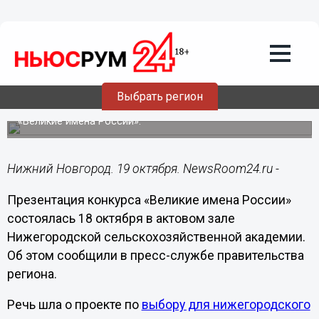
Общество
19.10.2018
12:52
Около 20 точек для голосования по
выбору нового имени аэропорта будет
организовано в Нижнем Новгороде
Выбрать регион
Нижегородцы могут стать волонтерами проекта
«Великие имена России».
Нижний Новгород. 19 октября. NewsRoom24.ru -
Презентация конкурса «Великие имена России»
состоялась 18 октября в актовом зале
Нижегородской сельскохозяйственной академии.
Об этом сообщили в пресс-службе правительства
региона.
Речь шла о проекте по
выбору для нижегородского