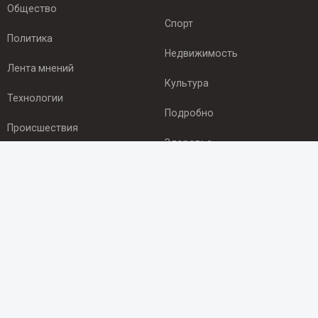
Общество
Спорт
Политика
Недвижимость
Лента мнений
Культура
Технологии
Подробно
Происшествия
Здоровье
Экономика
ПОДПИСКА
Подпишись на рассылку NEWSROOM24
и будь
в курсе новостей в своём городе:
Подписаться