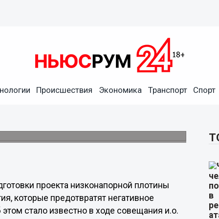
удили вопросы
нологии
Происшествия
Экономика
Транспорт
Спорт
 гидроузла
в и строительных экспертов будут учтены в
Т
дготовки проекта низконапорной плотины
ия, которые предотвратят негативное
б этом стало известно в ходе совещания и.о.