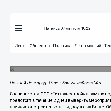
Общество
пятница 07 августа 18:22
16.10.2018
18:17
В Нижегородской области обс
Лента
Общество
Политика
Лента мнений
Тех
строительства низконапорного
Предложения районных администраций, эколого
проекте.
Нижний Новгород. 16 октября. NewsRoom24.ru -
Специалистам ООО «Техтрансстрой» в рамках по
предстоит в течение 2 дней выверить мероприят
влияние от строительства гидроузла на Волге. О