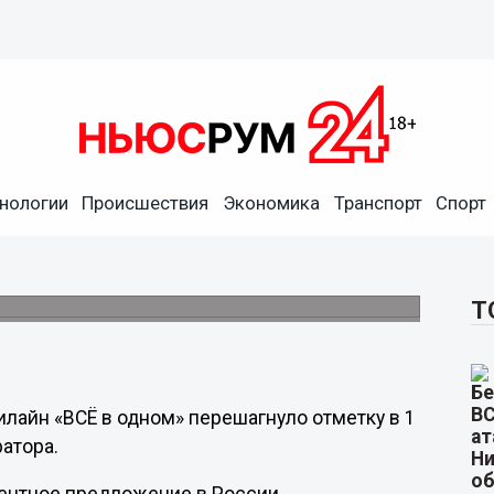
ом»
нологии
Происшествия
Экономика
Транспорт
Спорт
ее половины из подключившихся – новые
бильными или фиксированными услугами
Т
лайн «ВСЁ в одном» перешагнуло отметку в 1
атора.