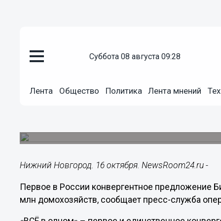
суббота 08 августа 09:28
Общество
16.10.2018
14:30
Миллион клиентов «ВСЁ в одн
Лента
Общество
Политика
Лента мнений
Тех
По данным внутренней аналитики Билайн, бол
абоненты, которые ранее не пользовались мо
Билайн.
Нижний Новгород. 16 октября. NewsRoom24.ru -
Первое в России конвергентное предложение Би
млн домохозяйств, сообщает пресс-служба опер