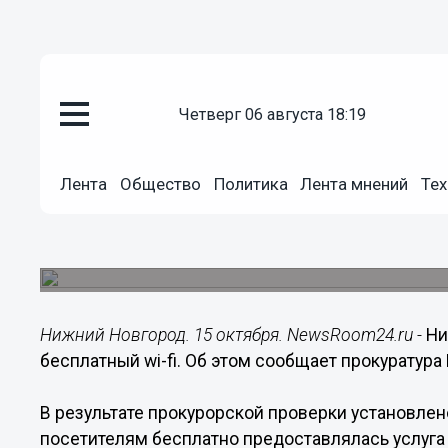
четверг 06 августа 18:19
Общество
Лента
Общество
Политика
Лента мнений
Тех
15.10.2018
15:24
Нижегородское кафе оштрафова
Доступ в интернет не был ограничен для детей.
Нижний Новгород. 15 октября. NewsRoom24.ru -
Ни
бесплатный wi-fi. Об этом сообщает прокуратур
В результате прокурорской проверки установлен
посетителям бесплатно предоставлялась услуга д