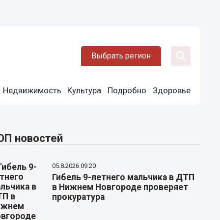
Выбрать регион
Недвижимость
Культура
Подробно
Здоровье
ОП новостей
05.8.2026 09:20
Гибель 9-летнего мальчика в ДТП
в Нижнем Новгороде проверяет
прокуратура