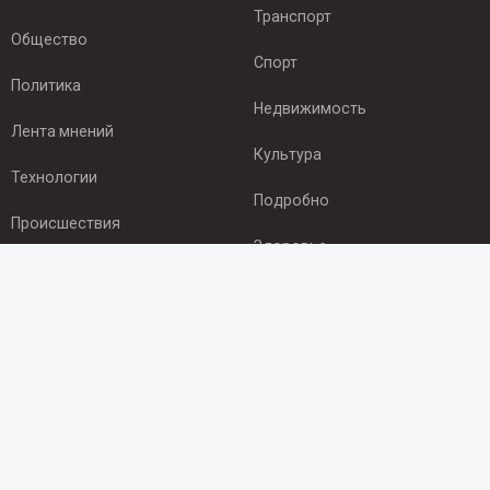
Транспорт
Общество
Спорт
Политика
Недвижимость
Лента мнений
Культура
Технологии
Подробно
Происшествия
Здоровье
Экономика
ПОДПИСКА
Подпишись на рассылку NEWSROOM24
и будь
в курсе новостей в своём городе:
Подписаться