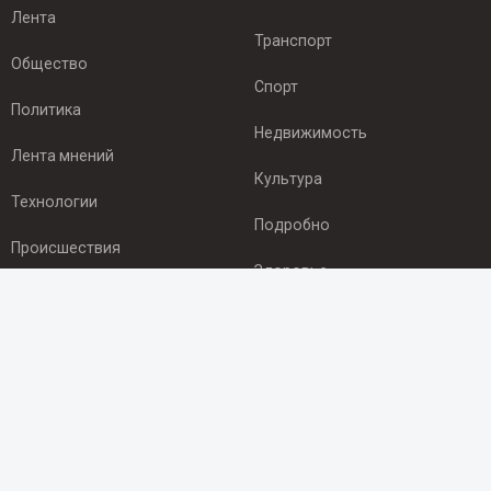
Лента
Транспорт
Общество
Спорт
Политика
Недвижимость
Лента мнений
Культура
Технологии
Подробно
Происшествия
Здоровье
Экономика
ПОДПИСКА
Подпишись на рассылку NEWSROOM24
и будь
в курсе новостей в своём городе:
Подписаться