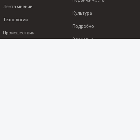
Недвижимость
Лента мнений
Культура
Технологии
Подробно
Происшествия
Здоровье
Экономика
ПОДПИСКА
Подпишись на рассылку NEWSROOM24
и будь
в курсе новостей в своём городе:
Подписаться
© 2012 - 2025 ООО "Ньюсрум" (ИА Newsroom24 (Ньюсрум24).
Учредитель — ООО "Ньюсрум"
Свидетельство о регистрации СМИ ИА № ФС 77 - 45920 от 22.07.2011г.
выдано Федеральной службой по надзору в сфере связи,