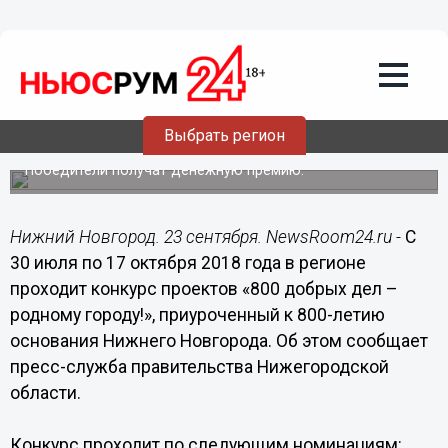
Общество
23.09.2018
19:03
Нижегородцев приглашают принять
участие в конкурсе проектов «800
Выбрать регион
добрых дел – родному городу!»
Победители получат денежную премию.
Нижний Новгород. 23 сентября. NewsRoom24.ru -
С
30 июля по 17 октября 2018 года в регионе
проходит конкурс проектов «800 добрых дел –
родному городу!», приуроченный к 800-летию
основания Нижнего Новгорода. Об этом сообщает
пресс-служба правительства Нижегородской
области.
Конкурс проходит по следующим номинациям: