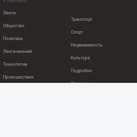
РУБРИКИ
Лента
Транспорт
Общество
Спорт
Политика
Недвижимость
Лента мнений
Культура
Технологии
Подробно
Происшествия
Здоровье
Экономика
ПОДПИСКА
Подпишись на рассылку NEWSROOM24
и будь
в курсе новостей в своём городе: