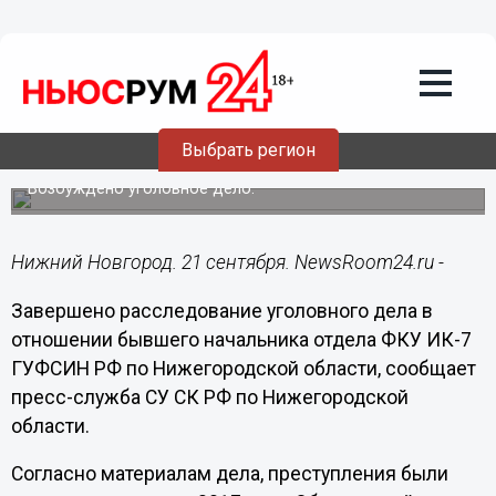
Общество
21.09.2018
13:08
Сотрудник нижегородской ИК за
деньги передавал мобильные
Выбрать регион
телефоны заключенным
Возбуждено уголовное дело.
Нижний Новгород. 21 сентября. NewsRoom24.ru -
Завершено расследование уголовного дела в
отношении бывшего начальника отдела ФКУ ИК-7
ГУФСИН РФ по Нижегородской области, сообщает
пресс-служба СУ СК РФ по Нижегородской
области.
Согласно материалам дела, преступления были