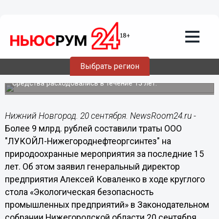
Общество
20.09.2018
18:23
Более 9 млрд. рублей составили траты
ООО «ЛУКОЙЛ-
Нижегороднефтеоргсинтез» на
Выбрать регион
природоохранные мероприятия
Средства расходовались в течение 15 лет.
Нижний Новгород. 20 сентября. NewsRoom24.ru -
Более 9 млрд. рублей составили траты ООО
"ЛУКОЙЛ-Нижегороднефтеоргсинтез" на
природоохранные мероприятия за последние 15
лет. Об этом заявил генеральный директор
предприятия Алексей Коваленко в ходе круглого
стола «Экологическая безопасность
промышленных предприятий» в Законодательном
собрании Нижегородской области 20 сентября.