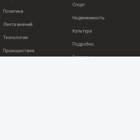
Спорт
Политика
Недвижимость
Лента мнений
Культура
Технологии
Подробно
Происшествия
Здоровье
Экономика
ПОДПИСКА
Подпишись на рассылку NEWSROOM24
и будь
в курсе новостей в своём городе:
Подписаться