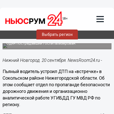
Общество
20.09.2018
11:56
Пьяный водитель устроил ДТП на
Выбрать регион
«встречке» в Сокольском районе
Один пострадавший госпитализирован.
Нижний Новгород. 20 сентября. NewsRoom24.ru -
Пьяный водитель устроил ДТП на «встречке» в
Сокольском районе Нижегородской области. Об
этом сообщает отдел по пропаганде безопасности
дорожного движения и организационно
аналитической работе УГИБДД ГУ МВД РФ по
региону.