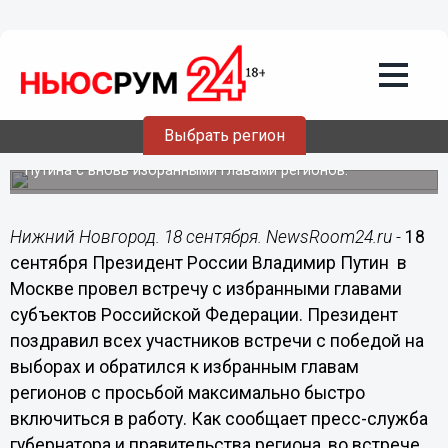
Общество
18.09.2018
21:24
Вклад губернаторов в достижение
общенациональных целей является
решающим, - Путин
Выбрать регион
Глеб Никитин принял участие во встрече Владимира
Путина с вновь избранными главами регионов.
Нижний Новгород. 18 сентября. NewsRoom24.ru -
18
сентября Президент России Владимир Путин в
Москве провел встречу с избранными главами
субъектов Российской Федерации. Президент
поздравил всех участников встречи с победой на
выборах и обратился к избранным главам
регионов с просьбой максимально быстро
включиться в работу. Как сообщает пресс-служба
губернатора и правительства региона, во встрече